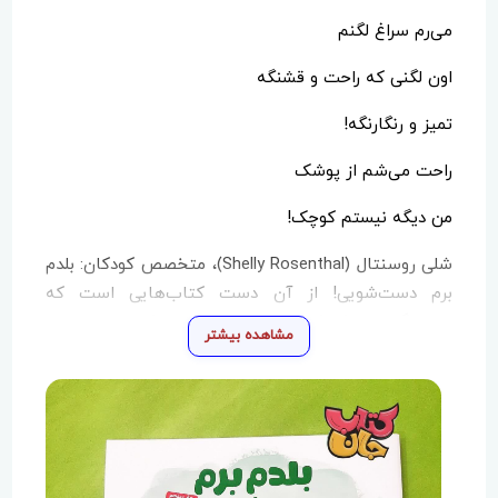
می‌رم سراغ لگنم
اون لگنی که راحت و قشنگه
تمیز و رنگارنگه!
راحت می‌شم از پوشک
من دیگه نیستم کوچک!
شلی روسنتال (Shelly Rosenthal)، متخصص کودکان: بلدم
برم دست‌شویی! از آن دست کتاب‌هایی است که
به‌سادگی به کودکان توضیح می‌دهد که باید موقع
مشاهده بیشتر
دست‌شویی به بدنشان گوش بدهند، این کتاب شیرین و
کامل است.
آلیسون خیلی عالی مرحله‌ی گذر از پوشک را توصیف
می‌کند، اینکه ایرادی ندارد اگر اتفاقی غافل‌گیر شوی و
موفقیت کوچکت را جشن بگیری. دیگر بیش از این، دنبال