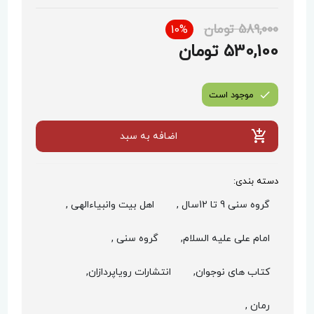
589,000 تومان
10%
530,100 تومان
موجود است
اضافه به سبد
دسته بندی:
گروه سنی 9 تا 12سال ,
اهل بیت وانبیاءالهی ,
امام علی علیه السلام,
گروه سنی ,
کتاب های نوجوان,
انتشارات رویاپردازان,
رمان ,