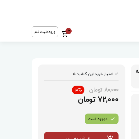
0
ورود/ثبت نام
ه
امتیاز خرید این کتاب:
5
80,000 تومان
10%
72,000 تومان
موجود است
اضافه به سبد