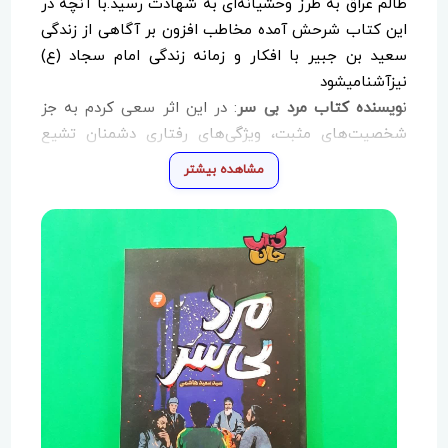
ظالم عراق به طرز وحشیانه‌ای به شهادت رسید.با آنچه در
این کتاب شرحش آمده مخاطب افزون بر آگاهی از زندگی
سعید بن جبیر با افکار و زمانه زندگی امام سجاد (ع)
نیزآشنامیشود
ن
ویسنده کتاب مرد بی سر
: در این اثر سعی کردم به جز
شخصیت‌های مثبت، ویژگی‌های رفتاری دشمنان تشیع
همچون حجاج بن یوسف ثقفی را هم بیان کنم. حجاج بن
مشاهده بیشتر
یوسف ثقفی مخالف شیعیان، حاکمی خون‌ریز وظالم بود.
گفته‌اند که به دستور او روزی یک شیعه را جلویش سر
می‌بریدند. سعیدبن جبیر آخرین مقتول به دست حجاج بود
که سر از تنش جدا کردند. گفته می‌شود سعید بن جبیر
پیش از کشته‌شدن، حجاج را نفرین می‌کند به همین دلیل
پس از شهادت او، حجاج زیاد زنده نمی‌ماند.