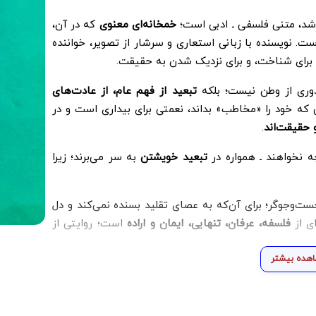
اشد، متنی فلسفی ـ ادبی است؛
خمخانه‌ای معنوی
که در آن،
ست. نویسنده با زبانی استعاری و سرشار از تصویر، خواننده
 برای شناخت، و برای نزدیک شدن به حقیقت.
 دوری از وطن نیست؛ بلکه
تبعید از فهم عام، از عادت‌های
ه خود را «مخاطب» بداند، نعمتی برای بیداری است و در
 حقیقت‌اند
.
چه نخواهند ـ همواره در
تبعید خویشتن
به سر می‌برند؛ زیرا
ست‌وجوگر؛ برای آن‌که به عصای تقلید بسنده نمی‌کند و دل
ای از
فلسفه، عرفان، تنهایی، ایمان و اراده
است؛ روایتی از
هده بیشتر