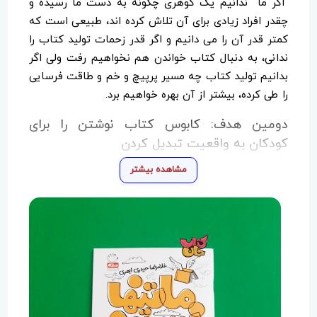
اگر ما ندانیم یک گوهری چگونه به دست ما رسیده و
چقدر افراد زیادی برای آن تلاش کرده اند، طبیعی است که
کمتر قدر آن را می دانیم و اگر قدر زحمات تولید کتاب را
ندانی، به دنبال کتاب خواندن هم نخواهیم رفت ولی اگر
بدانیم تولید کتاب چه مسیر پرپیچ و خم و طاقت فرسایی
را طی کرده، بیشتر از آن بهره خواهیم برد.
دومین هدف: کابوس کتاب نوشتن را برای
کودکان به واقعیت تبدیل کردن
مشاهده بیشتر
کودکان نباید تصور کنند که نوشتن کتاب یک کار سخت
و غیرقابل دسترسی است. مثلا گاهی یک ایمیل ممکن
است به یک کتاب تبدیل شود و برخی از کتاب های
منتشر شده در دنیا نامه هایی بودند که میان دو نفر مثل
پدر و پسر رد و بدل شده یا یک نفر خاطرات و حتی شکوه
هایی را در گوشی خود نوشته و ذره ذره به یک کتاب
تبدیل شده است.
سومین هدف: معرفی و تقدیر از پیشکسوتان و