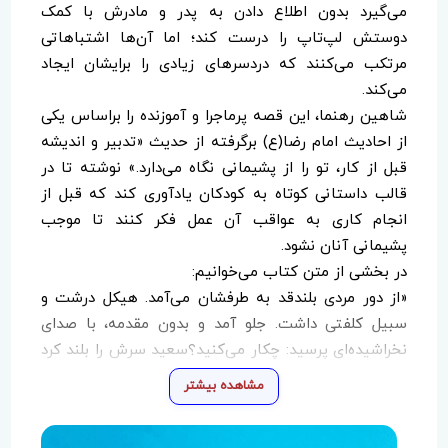
می‌گیرد بدون اطلاع دادن به پدر و مادرش با کمک
دوستش لپ‌تاپ را درست کند؛ اما آن‌ها اشتباهاتی
مرتکب می‌کنند که دردسرهای زیادی را برایشان ایجاد
می‌کند.
شاهین رهنما، این قصه پرماجرا و آموزنده را براساس یکی
از احادیث امام رضا(ع) برگرفته از حدیث «تدبیر و اندیشه
قبل از کار، تو را از پشیمانی نگاه می‌دارد.» نوشته تا در
قالب داستانی کوتاه به کودکان یادآوری کند که قبل از
انجام کاری به عواقب آن عمل فکر کنند تا موجب
پشیمانی آنان نشود.
در بخشی از متن کتاب می‌خوانیم:
«از دور مردی بلندقد به طرفشان می‌آمد. هیکل درشت و
سبیل کلفتی داشت. جلو آمد و بدون مقدمه، با صدای
نخراشیده‌ای پرسید: چکار می‌کنید؟سعید سرش را بلند کرد
و جواب داد: دارم درستش می‌کنم. مرد چشم‌هایش را
مشاهده بیشتر
درشت کرد و با جدیت ادامه داد: آن را از کجا آوردید؟بعد
سبیل‌های کلفتش را به سمت بالا هدایت کرد و مثل