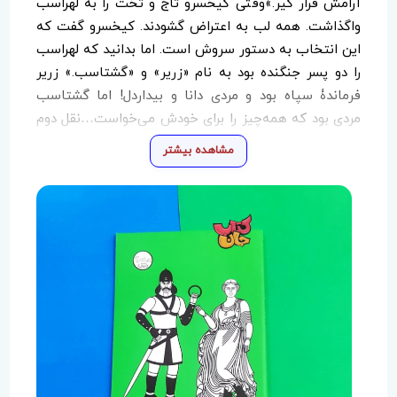
آرامش قرار گیر.»وقتی کیخسرو تاج و تخت را به لهراسب
واگذاشت. همه لب به اعتراض گشودند. کیخسرو گفت که
این انتخاب به دستور سروش است. اما بدانید که لهراسب
را دو پسر جنگنده بود به نام «زریر» و «گشتاسب.» زریر
فرماندۀ سپاه بود و مردی دانا و بیداردل! اما گشتاسب
مردی بود که همه‌چیز را برای خودش می‌خواست…نقل دوم
ما نقل پادشاهی گشتاسب است که پس از پدرش
مشاهده بیشتر
لهراسب، بر تخت پادشاهی نشست. اکنون شادکام بر جای
پدر تکیه زده و دو فرزند از کتایون، دختر قیصر روم دارد.
یکی اِسفندیار که در کارزار و نبرد، سواری یگانه است و
دیگری پَشوتَنِ شمشیر زن و لشکرشکن که پهلوانی، جوانی و
خِرَد را یک‌جا دارد…شخصیت‌ها: لهراسب، گشتاسب،زریر،
کیخسرو، زال، گیو، طوس، قیصر، کتایون، الیاس، اسفندیار،
پشوتن، ارجاسب شاه، زرتشت، جاماسب، بستور، بیدرفش،
گُرَزم
چرا باید پرده‌های نقالی رو برای کودکان و نوجوانان تهیه
کنیم؟نقالی نیز همانند دیگر هنرهای نمایشی، باعث