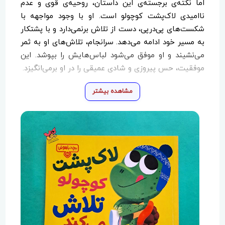
اما نکته‌ی برجسته‌ی این داستان، روحیه‌ی قوی و عدم
ناامیدی لاک‌پشت کوچولو است. او با وجود مواجهه با
شکست‌های پی‌درپی، دست از تلاش برنمی‌دارد و با پشتکار
به مسیر خود ادامه می‌دهد. سرانجام، تلاش‌های او به ثمر
می‌نشیند و او موفق می‌شود لباس‌هایش را بپوشد. این
موفقیت، حس پیروزی و شادی عمیقی را در او برمی‌انگیزد.
نویسنده، مایکل دال، با ظرافت و در قالبی ساده و کودکانه،
مشاهده بیشتر
مفهوم مهمی را به خردسالان آموزش می‌دهد: اهمیت
پشتکار و عدم ترس از شکست. این کتاب به کودکان
یادآوری می‌کند که در مسیر رسیدن به اهداف، مواجهه با
چالش‌ها طبیعی است و مهم‌ترین چیز، ادامه‌ی تلاش و
ناامید نشدن است. این پیام، پایه‌های اعتماد به نفس و
تاب‌آوری را در سنین پایین در ذهن کودک بنا می‌نهد.
«لاک‌پشت کوچولو تلاش می‌کند» با تصاویر شاد و رنگارنگ
خود، به خوبی توانسته است توجه کودکان را جلب کند و
آن‌ها را با داستان همراه سازد. این تصاویر نه تنها جنبه‌ی