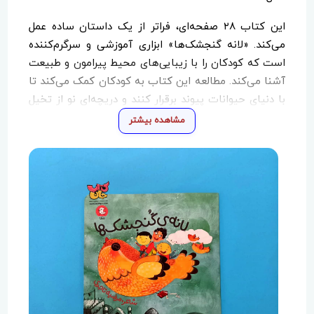
این کتاب ۲۸ صفحه‌ای، فراتر از یک داستان ساده عمل
می‌کند. «لانه گنجشک‌ها» ابزاری آموزشی و سرگرم‌کننده
است که کودکان را با زیبایی‌های محیط پیرامون و طبیعت
آشنا می‌کند. مطالعه این کتاب به کودکان کمک می‌کند تا
با دنیای حیوانات پیوند برقرار کنند و دریچه‌ای نو از تخیل
و خلاقیت به روی آن‌ها گشوده شود.
مشاهده بیشتر
از جمله مزایای آموزشی این کتاب می‌توان به موارد زیر
اشاره کرد:
تقویت هوش کلامی:
با روایت داستان‌های جذاب و
جملات ساده.
افزایش قدرت مشاهده:
تشویق کودک به دقت در
جزئیات محیط و طبیعت اطراف.
پرورش تخیل:
با به تصویر کشیدن زندگی پرندگان در دل
لانه‌های کوچکشان.
اگر به دنبال کتابی هستید که همزمان سرگرمی، آموزش و