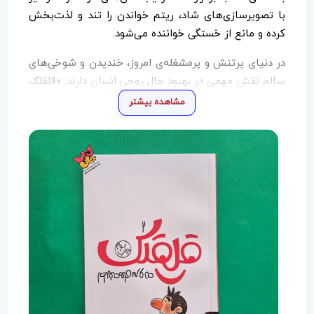
با تصویرسازی‌های شاد، ریتم خواندن را تند و لذت‌بخش
کرده و مانع از خستگی خواننده می‌شود.
در دنیای پرتنش و پرمشغله‌ی امروز، خندیدن و شوخی‌های
سالم نقش مهمی در بهبود حال روحی انسان دارند. «قلقلک
۱: لطیفه‌های سروته» دقیقاً با همین رویکرد تهیه شده و
مشاهده بیشتر
تلاش می‌کند با طنزی ساده و قابل فهم، لبخند را به
چهره‌ی مخاطب بیاورد. این کتاب نه‌تنها برای استفاده‌ی
فردی مناسب است، بلکه می‌تواند به‌عنوان یک سرگرمی
جمعی، فضای صمیمانه‌تری در میان خانواده و دوستان
ایجاد کند.
مجموعه کتاب‌های قلقلک، با تمرکز بر لطیفه‌های کوتاه،
شاد و اخلاق‌محور، انتخابی ایده‌آل برای کسانی است که به
دنبال کتابی سبک، سرگرم‌کننده و مناسب برای همه‌ی
موقعیت‌ها هستند. «لطیفه‌های سروته» نیز به‌عنوان جلد
اول این مجموعه، آغازگر مسیری شاد و پرخنده برای
مخاطبان خود است.