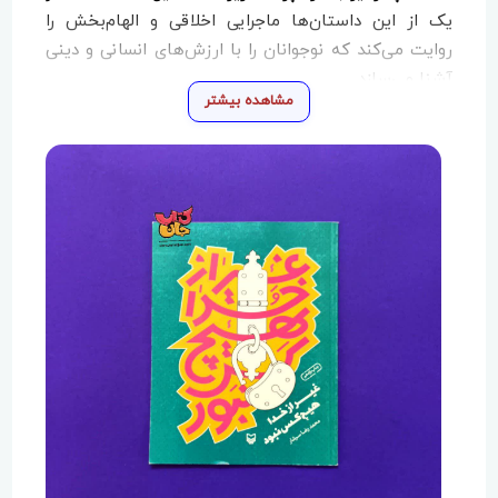
یک از این داستان‌ها ماجرایی اخلاقی و الهام‌بخش را
روایت می‌کند که نوجوانان را با ارزش‌های انسانی و دینی
آشنا می‌سازد.
مشاهده بیشتر
در داستان نخست با عنوان
«هوش ثروت است»
، ماجرای
کشاورزی فقیر و دخترش روایت می‌شود که تنها دارایی
آن‌ها یک گاو است. کشاورز برای شخم زدن زمین خود از
همسایه ثروتمندش گاوی قرض می‌گیرد، اما روز بعد آن
گاو می‌میرد. مرد فقیر که توان پرداخت بهای گاو را ندارد،
همراه همسایه نزد قاضی می‌رود تا درباره این مسئله داوری
شود. این داستان نشان می‌دهد که گاهی
هوش و درایت
می‌تواند از ثروت ارزشمندتر باشد
.
داستان دوم با نام
«ایثار»
به ماجرایی از جنگ یرموک میان
سپاه اسلام و دشمنان می‌پردازد. پس از پایان جنگ،
میدان نبرد پر از مجروحان تشنه است. سقایی برای
رساندن آب به مجروحان می‌آید، اما هر مجروح به یاد
دیگری از نوشیدن آب خودداری می‌کند و آن را به دیگری