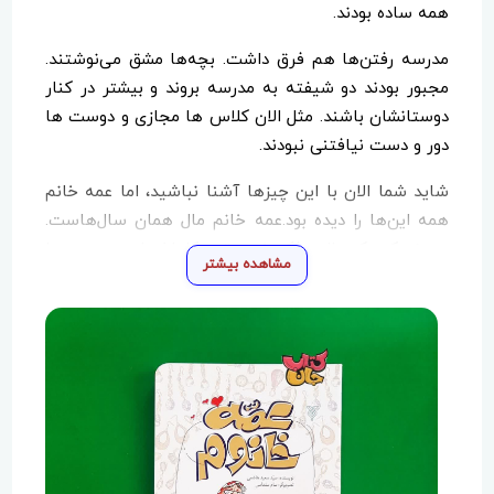
همه ساده بودند.
مدرسه رفتن‌ها هم فرق داشت. بچه‌ها مشق می‌نوشتند.
مجبور بودند دو شیفته به مدرسه بروند و بیشتر در کنار
دوستانشان باشند‌. مثل الان کلاس ها مجازی و دوست ها
دور و دست نیافتنی نبودند.
شاید شما الان با این چیزها آشنا نباشید، اما عمه خانم
همه این‌ها را دیده بود.عمه خانم مال همان سال‌هاست.
پیرزنی که یک عالمه فکر خوب توی کله‌اش است و همه را
مشاهده بیشتر
دوست دارد. در آن سال‌ها هر کسی یکی از این عمه
خانم‌ها داشت.
حالا این عمه خانم داستان ما کمی صمیمی‌تر و نزدیک‌تر
بقیه عمه خانم‌هاست.این داستان‌ها را بخوانید تا بدانید
عمه خانم در سال‌های دور چگونه زندگی می‌کرد.
عمه خانم، که اصلاً نمی‌دانست قضیه از چه قرار است،
گفت:«طاهرجان! چشمت چی شده؟ از وقتی که اومدی،