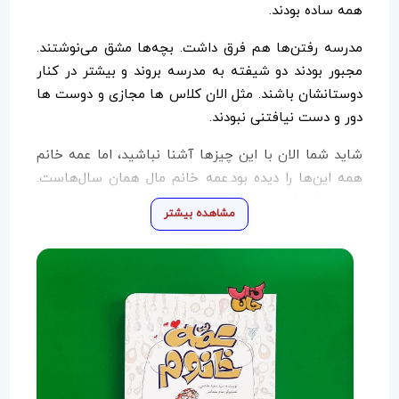
همه ساده بودند.
مدرسه رفتن‌ها هم فرق داشت. بچه‌ها مشق می‌نوشتند.
مجبور بودند دو شیفته به مدرسه بروند و بیشتر در کنار
دوستانشان باشند‌. مثل الان کلاس ها مجازی و دوست ها
دور و دست نیافتنی نبودند.
شاید شما الان با این چیزها آشنا نباشید، اما عمه خانم
همه این‌ها را دیده بود.عمه خانم مال همان سال‌هاست.
پیرزنی که یک عالمه فکر خوب توی کله‌اش است و همه را
مشاهده بیشتر
دوست دارد. در آن سال‌ها هر کسی یکی از این عمه
خانم‌ها داشت.
حالا این عمه خانم داستان ما کمی صمیمی‌تر و نزدیک‌تر
بقیه عمه خانم‌هاست.این داستان‌ها را بخوانید تا بدانید
عمه خانم در سال‌های دور چگونه زندگی می‌کرد.
عمه خانم، که اصلاً نمی‌دانست قضیه از چه قرار است،
گفت:«طاهرجان! چشمت چی شده؟ از وقتی که اومدی،