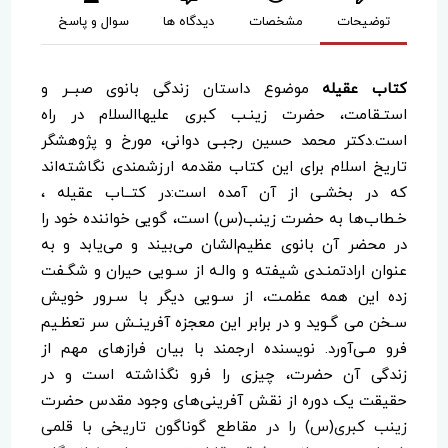
توضیحات
مشخصات
دیدگاه ها
سوال و پاسخ
کتاب عقیله
موضوع داستان زندگی بانوی صبــر و
استـقامت، حضرت زینـب کبری علیهاالسلام در راه
است.دکتر محمد حسین رجبـی دوانی، مورخ و پژوهشگر
تاریخ اسلام برای این کتاب مقدمه ارزشمندی نگاشته‌اند
که در بخشـی از آن آمده است:در کتــاب عقیله ،
خـطاب‌ها به حضرت زینب(س) است، گویی خواننده خود را
در محضر آن بانوی عظیم‌الشان می‌بیند و می‌یابد و به
عنوان ارادتمنـدی شیفته و والـه از سـویی حیران و شگـفت
زده این همه عظمـت، از سـویی دیگر با سـرور خویش
سـخن می گـوید و در برابر این معجزه آفرینـش سر تعظـیم
فرو مـی‌آورد. نویسنده ارجمند با بیان فرازهای مهم از
زندگی آن حضرت، چیزی را فرو نگذاشته است و در
حقیقت یک دوره از نقش آفرینی‌های وجود مقدس حضرت
زینب کبری(س) را در مقاطع گوناگون تاریخی با قلمی