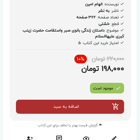
نویسنده:
الهام امین
ناشر:
به نشر
تعداد صفحه:
322 صفحه
قطع:
خشتی
موضوع:
داستان زندگی بانوی صبر واستقامت حضرت زینب
کبری علیهاالسلام
امتیاز خرید این کتاب:
5
220,000 تومان
10%
198,000 تومان
موجود است
اضافه به سبد
گزارش قیمت بهتر یا تخلف برای این کتاب