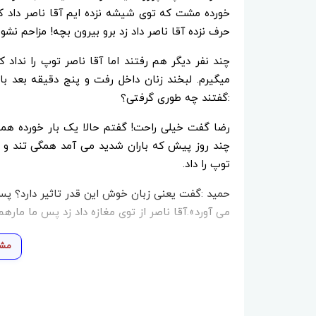
خورده مشت که توی شیشه نزده ایم آقا ناصر داد کش
حرف نزده آقا ناصر داد زد برو بیرون بچه! مزاحم نشو.
چند نفر دیگر هم رفتند اما آقا ناصر توپ را نداد
میگیرم. لبخند زنان داخل رفت و پنج دقیقه بعد ب
:گفتند چه طوری گرفتی؟
رضا گفت خیلی راحت! گفتم حالا یک بار خورده هم
چند روز پیش که باران شدید می آمد همگی تند و تی
توپ را داد.
حمید :گفت یعنی زبان خوش این قدر تاثیر دارد؟ پس 
می آورد».آقا ناصر از توی مغازه داد زد پس ما ما
مشا