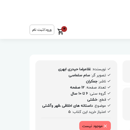
0
ورود/ثبت نام
نویسنده:
غلامرضا حیدری ابهری
تصویر گر:
سام سلماسی
ناشر:
جمکران
تعداد صفحه:
12 صفحه
گروه سنی:
6 تا 10 سال
قطع:
خشتی
موضوع:
داستانه های اخلاقی ،قهر وآشتی
امتیاز خرید این کتاب:
5
موجود نیست