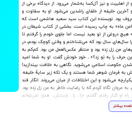
از اهلبیت و نیز آل‌کسا به‌شمار می‌رود. از دیدگاه برخی از
 آخرین خلیفه از خلفای راشدین می‌شود. او به سقاوت و
عروف بود. نویسنده این کتاب سید سعید هاشمی است که
 دامن ماه» به چاپ رسیده است. بخشی از کتاب شیطان در
یچ دروغی از تو بعید نیست. اما جلوی خودم را گرفتم تا
 را سال‌های سال بود که می‌شناختم و وقتی کوچک بودم، در
ای من زل زده بود و منتظر عکس‌العمل من بود. کم‌کم به
ین حرف را به تو زد؟» ـ خودِ خودش گفت. او به شما امید
ه‌شدن حکومت اسلامی می‌شوید. نگاهی به خلافت بیندازید!
ش به فرمان شوهر شما هستند و یک تکه زیر سایۀ خلیفه.
ارچه می‌شود و این اختلافات از میان می‌روند. انگار قند
 به مروان نگاه کردم که با رضایت خاطر به من زل زده بود.
 او کنار رفتم. گفتم: «را... را... راستش... هنوز نمی‌توانم
اما زودتر تصمیمتان را بگیرید. این کار باید هرچه زودتر
هده بیشتر