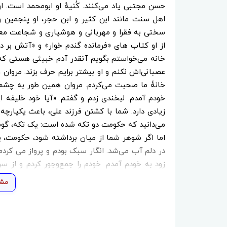
حسن مجتبی یاد می‌کنند. کُنیهٔ او ابومحمد است. او 
اهل سنت مانند ابن کثیر و ابن حجر، او پنجمین و
سختی به فقرا و مهربانی و هوشیاری و شجاعت م
از او کتاب های «فرمانده گندم خوار» و «آتش بر
خانه می‌خواستم بگویم آنقدر آدم خبیثی هستی که ه
عصبانی‌اش نکنم و او بیشتر برایم حرف بزند. مروان
خانۀ ما صحبت می‌کردم. مروان همین طور به چشم‌ه
خودم آمدم. لبخندی زدم و گفتم: «آیا خود خلیفه ا
زیادی دارد. شما با کشتن فرزند علی، باعث یکپارچ
می‌دانید که حکومت دو تکه شده است: یک تکه، گو
اما اگر شوهر شما از میان برداشته شود، حکومت، یکپ
در دلم آب می‌شد. انگار سبک بودم و پرواز می کردم.
زود به خودم آمدم. خودم را جمع‌وجور کردم و از سر راه
تصمیم بگیرم. باید به من فرصت بدهی.» ـ فرصت بانو 
مشا
عملی شود.