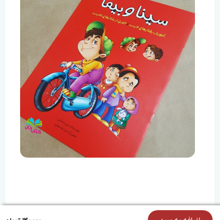
{holoOptions}