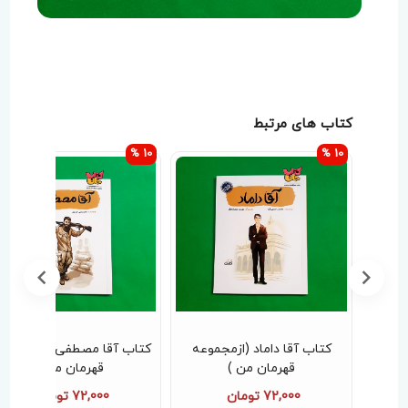
کتاب های مرتبط
10 %
10 %
ن از
کتاب آقا داماد (ازمجموعه
کتاب آقا مصطفی (از مجموع
ن
قهرمان من )
قهرمان من )
72,000 تومان
72,000 تومان