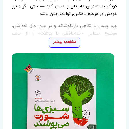
کودک با اشتیاق داستان را دنبال کند — حتی اگر هنوز
خودش در مرحله یادگیری توالت رفتن باشد.
جرد چپمن با نگاهی بازیگوشانه و در عین حال آموزشی،
موضوع حساس «خداحافظی با پوشک» را از حالت
پراسترس برای والدین و کودک خارج کرده و آن را به
مشاهده بیشتر
فرصتی برای خندیدن و یاد گرفتن
تبدیل کرده است. این
کتاب با تأکید بر استقلال، تشویق، و حس موفقیت کودک
پس از انجام کار شخصی‌اش، موجب افزایش
اعتمادبه‌نفس می‌شود.
«سبزی‌ها شورت می‌پوشند» برای گروه سنی
الف و ب
(خردسالان و پیش‌دبستانی‌ها) مناسب است و می‌تواند در
کنار فعالیت‌های آموزشی والدین،
ابزاری مؤثر برای
آماده‌سازی کودک برای کنار گذاشتن پوشک
باشد. این اثر
در کنار آموزش، لبخند و آرامش را هم برای خانواده‌ها به
همراه می‌آورد.