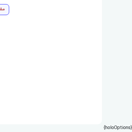
مشا
{holoOptions}