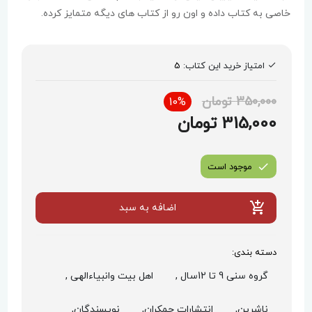
خاصی به کتاب داده و اون رو از کتاب های دیگه متمایز کرده.
خلاصه که پیشنهادویژه کتاب جمکران برای شما عزیزانه از دستش
ندین. با توجه به اینکه اهل کوفه آدم‌های بی‌وفایی بودند، چرا
امتیاز خرید این کتاب:
5
امام حسین دعوت آن‌ها را پذیرفت؟ تعداد دوستداران اهل‌بیت در
کوفه از جاهای دیگر خیلی بیشتر بود. به همین دلیل امام حسین
350,000 تومان
10%
برای مبارزه با یزید، باید به جایی می رفت که طرفداران بیشتری
315,000 تومان
داشته باشد. ضمنا،ً هزاران نفر از کوفیان برای حضرت سیدالشهداء
نامه نوشته بودند که برای کمک به آن بزرگوار کاملا آماده‌اند.
بنابراین، احتمال موفقیت امام حسین در کوفه بیش از مناطق
موجود است
دیگر بود.
اضافه به سبد
دسته بندی:
گروه سنی 9 تا 12سال ,
اهل بیت وانبیاءالهی ,
ناشرین,
انتشارات جمکران,
نویسندگان,