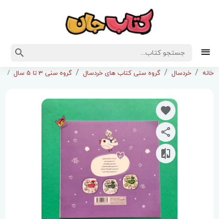
کت
خانه
خردسال
گروه سنی کتاب های خردسال
گروه سنی 3 تا 5 سال