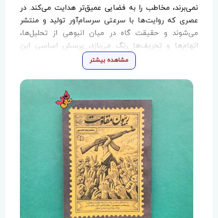
نمی‌برند، مخاطب را به فضایی عمیق‌تر هدایت می‌کند. در
عصری که روایت‌ها با سرعتی سرسام‌آور تولید و منتشر
می‌شوند و حقیقت گاه در میان انبوهی از تحلیل‌ها،
اتهام‌ها و تحریف‌ها رنگ می‌بازد، پرسش اساسی این
است: انسان مؤمن چگونه می‌تواند پایداری کند؟ چگونه
مشاهده بیشتر
می‌توان میان شکست واقعی و شکستِ تحمیل‌شده تمایز
قائل شد؟
«ربیون؛ یک مفهوم، یک مسیر»
محور اصلی کتاب «ربیون مقاومت»، مفهوم قرآنی
«ربیون» است. این واژه، فراتر از یک عنوان تاریخی یا
تفسیری، الگویی زنده برای زیستن در عصر کنونی ارائه
می‌دهد. استاد عابدینی با استناد به آیات قرآن، «ربیون»
را افرادی معرفی می‌کند که در دشوارترین شرایط، فروپاشی
درونی را تجربه نمی‌کنند؛ حتی زمانی که ظواهر، حکایت از
عقب‌نشینی یا شکست دارند.