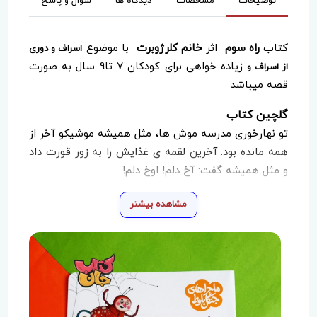
توضیحات
مشخصات
دیدگاه ها
سوال و پاسخ
کتاب
راه سوم
اثر
خانم کلرژوبرت
با موضوع
اسراف و دوری
زیاده خواهی برای کودکان 7 تا9 سال به صورت
از اسراف و
قصه میباشد
گلچین کتاب
تو نهارخوری مدرسه موش ها، مثل همیشه موشیکو آخر از
همه مانده بود. آخرین لقمه ی غذایش را به زور قورت داد
و مثل همیشه گفت: آخ دلم! اوخ دلم!
مشاهده بیشتر