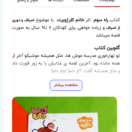
توضیحات
مشخصات
دیدگاه ها
سوال و پاسخ
کتاب
راه سوم
اثر
خانم کلرژوبرت
با موضوع
اسراف و دوری
زیاده خواهی برای کودکان 7 تا9 سال به صورت
از اسراف و
قصه میباشد
گلچین کتاب
تو نهارخوری مدرسه موش ها، مثل همیشه موشیکو آخر از
همه مانده بود. آخرین لقمه ی غذایش را به زور قورت داد
و مثل همیشه گفت: آخ دلم! اوخ دلم!
مشاهده بیشتر