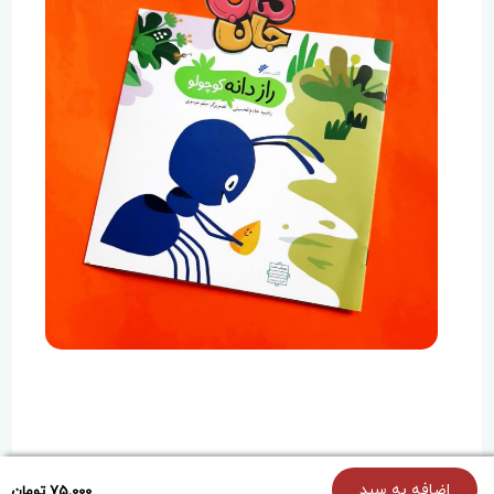
{holoOptions}
اضافه به سبد
75,000 تومان