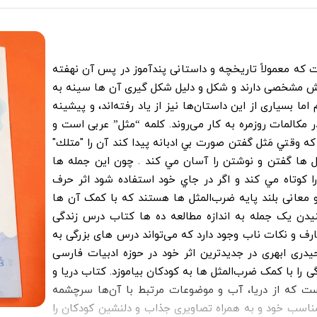
ت که معمولاً تاریخچه و داستانی پندآموز در پس آن‌ نهفته
ش مشخصی دارند و شکل و دلیل شکل گیری آن ها سینه به
ا بسیاری از این داستان‌ها نیز از یاد رفته‌اند، و پیشینه
ر مکالمات روزمره به‌ کار می‌روند. كلمه “مثل” عربی است و
وقتي مَثل گفتن صورت بي ادبانه پيدا كند آن را "متلك"
ل ها گفتن و نوشتن را آسان مي كند . چون اين جمله ها
را كوتاه مي كند و اگر در جاي خود استفاده شود اثر حرف
 معانی بلند پایه ضرب‌المثل ها هستند که با کمک آن ها
یدن یک جمله به اندازه مطالعه ده‌ ها کتاب درس زندگی
رف و نکات ناب وجود دارد که می‌تواند درس های بزرگی به
دری ابهری در جدیدترین اثر خود در حوزه ادبیات فارسی
ی را با کمک ضرب‌المثل ها به کودکان بیاموزد. کتاب دریا و
ال شامل 32 ضرب المثل است که از دریا، آب و موضوعات مرتبط با آن‌ها سرچشمه
مثل با شرح و تفسیر مناسب خود و به همراه تصاویری جذاب و دلنشین کودکان را