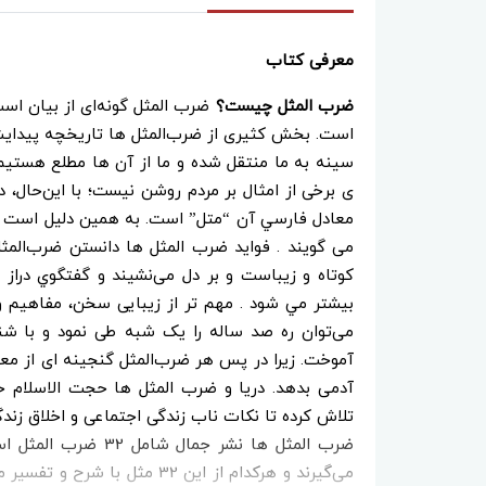
معرفی کتاب
ضرب المثل چیست؟
ضرب المثل گونه‌ای از بیان اس
است. بخش کثیری از ضرب‌المثل ها تاریخچه پیدای
سینه به ما منتقل شده و ما از آن ها مطلع هستیم ام
ی برخی از امثال بر مردم روشن نیست؛ با این‌حال، د
معادل فارسي آن “متل” است. به همین دلیل است که 
می گويند . فواید ضرب المثل ها دانستن ضرب‌المث
كوتاه و زيباست و بر دل می‌نشيند و گفتگوي دراز 
بيشتر مي شود . مهم تر از زیبایی سخن، مفاهیم و
می‌توان ره صد ساله را یک شبه طی نمود و با شن
آموخت. زیرا در پس هر ضرب‌المثل گنجینه ای از معا
آدمی بدهد. دریا و ضرب المثل ها حجت الاسلام حی
تلاش کرده تا نکات ناب زندگی اجتماعی و اخلاق زندگ
ضرب المثل ها نشر جم
می‌گیرند و هرکدام از این 32 