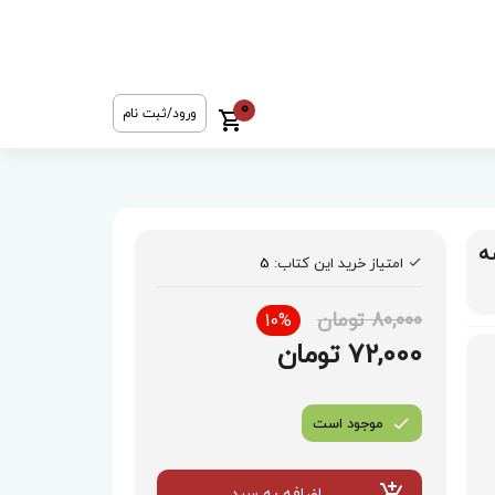
0
ورود/ثبت نام
ه
امتیاز خرید این کتاب:
5
80,000 تومان
10%
72,000 تومان
موجود است
اضافه به سبد