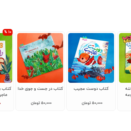
10 %
نه
کتاب دوست عجیب
کتاب در جست و جوی خدا
عه
ماجر
وط)
50,000 تومان
50,000 تومان
0