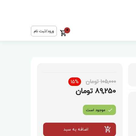
0
ورود/ثبت نام
105,000 تومان
15%
89,250 تومان
موجود است
اضافه به سبد