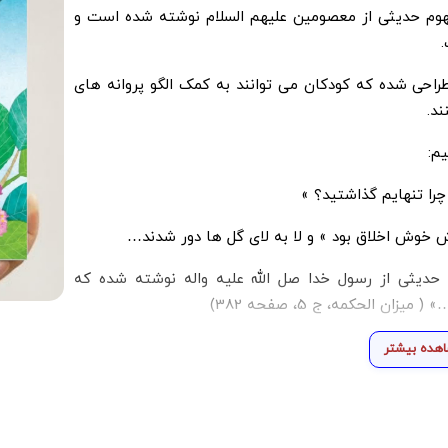
هوم حدیثی از معصومین علیهم السلام نوشته شده است و
راحی شده که کودکان می توانند به کمک الگو پروانه های
د.
م:
؟ چرا تنهایم گذاشتید؟ »
وش اخلاق بود » و لا به لای گل ها دور شدند…
حدیثی از رسول خدا صل الله علیه واله نوشته شده که
 الحکمه، ج 5، صفحه 382)
هده بیشتر