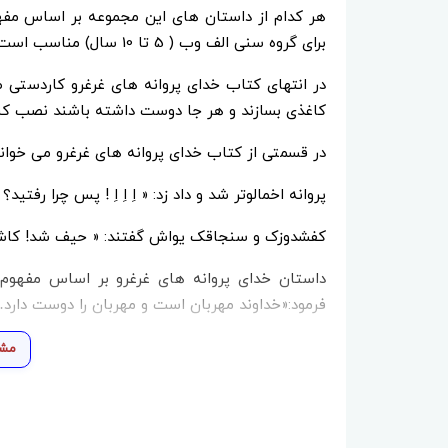
هر کدام از داستان های این مجموعه بر اساس مف
برای گروه سنی الف وب ( 5 تا 10 سال) مناسب است.
در انتهای کتاب خدای پروانه های غرغرو کاردستی ط
کاغذی بسازند و هر جا دوست داشته باشند نصب کنن
در قسمتی از کتاب خدای پروانه های غرغرو می خوانی
پروانه اخمالوتر شد و داد زد: « اِ اِ اِ ! پس چرا رفتید
کفشدوزک و سنجاقک یواش گفتند: « حیف شد! کاش خ
داستان خدای پروانه های غرغرو بر اساس مفهوم 
فرمود:«خداوند مهربان است و مهربان را دوست دارد…» ( میزان
مشا