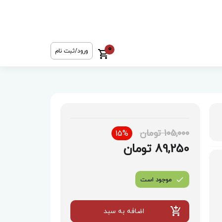
0
ورود/ثبت نام
105,000 تومان
15%
89,250 تومان
موجود است
اضافه به سبد