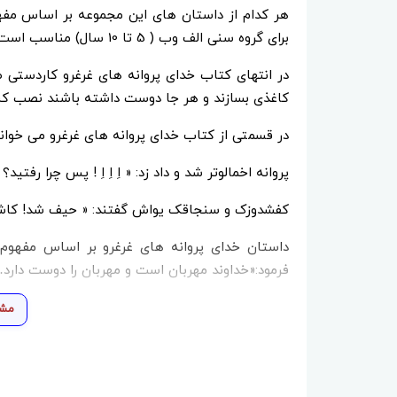
هر کدام از داستان های این مجموعه بر اساس مف
برای گروه سنی الف وب ( 5 تا 10 سال) مناسب است.
در انتهای کتاب خدای پروانه های غرغرو کاردستی ط
کاغذی بسازند و هر جا دوست داشته باشند نصب کنن
در قسمتی از کتاب خدای پروانه های غرغرو می خوانی
پروانه اخمالوتر شد و داد زد: « اِ اِ اِ ! پس چرا رفتید
کفشدوزک و سنجاقک یواش گفتند: « حیف شد! کاش خ
داستان خدای پروانه های غرغرو بر اساس مفهوم 
فرمود:«خداوند مهربان است و مهربان را دوست دارد…» ( میزان
مشا