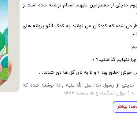
هوم حدیثی از معصومین علیهم السلام نوشته شده است و
راحی شده که کودکان می توانند به کمک الگو پروانه های
د.
م:
؟ چرا تنهایم گذاشتید؟ »
وش اخلاق بود » و لا به لای گل ها دور شدند…
حدیثی از رسول خدا صل الله علیه واله نوشته شده که
 الحکمه، ج 5، صفحه 382)
هده بیشتر