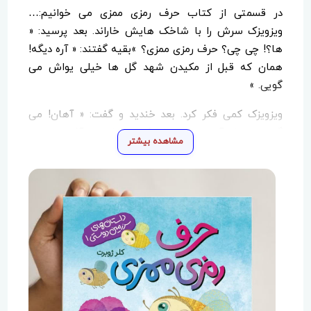
در قسمتی از کتاب حرف رمزی ممزی می خوانیم:…
ویزویزک سرش را با شاخک هایش خاراند. بعد پرسید: «
ها؟! چی چی؟ حرف رمزی ممزی؟ »بقیه گفتند: « آره دیگه!
همان که قبل از مکیدن شهد گل ها خیلی یواش می
گویی. »
ویزویزک کمی فکر کرد. بعد خندید و گفت: « آهان! می
گویم: به نام آن عزیزِ مهربان که من را زنبور آفریده. »بعد
مشاهده بیشتر
پرسید: « مگر شما ها نمی گویید؟ » …
داستان حرف رمزی ممزی بر اساس مفهوم حدیثی از رسول
خدا صل الله عليه واله نوشته شده که فرمود:« هر وقت
کسی بگوید بسم الله الرحمن الرحیم، خدای بزرگ می گوید:
او با نام من شروع کرده، پس من هم کمکش می کنم…»
( اخبارالرضا علیه السلام، ج۲،ص ۲۶ص ،۲۶۹،ح۵۹