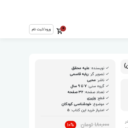
0
ورود/ثبت نام
)
نویسنده:
علیه محقق
تصویر گر:
ربابه قاسمی
ناشر:
محبی
گروه سنی:
7 تا 9 سال
تعداد صفحه:
32 صفحه
قطع:
وزیری
موضوع:
خودشناسی کودکان
امتیاز خرید این کتاب:
5
ر
180,000 تومان
10%