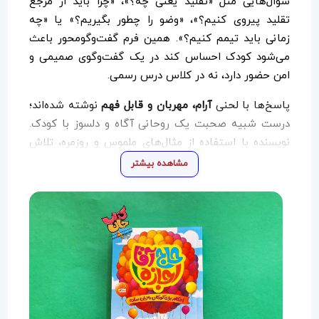
سؤال‌هایی مثل «تقلید یعنی چه؟»، «چرا باید از مرجع
تقلید پیروی کنیم؟»، «وضو را چطور بگیریم؟» یا «چه
زمانی باید تیمم کنیم؟». همین فرم گفت‌وگومحور باعث
می‌شود کودک احساس کند در یک گفت‌وگوی صمیمی و
امن حضور دارد، نه در کلاس درس رسمی.
پاسخ‌ها با لحنی
آرام، مهربان و قابل فهم
نوشته شده‌اند؛
درست شبیه صحبت یک روحانی آگاه و دلسوز با کودک.
نویسنده با استفاده از مثال‌های ملموس و روزمره، تلاش
کرده مفاهیم گاهی پیچیده‌ی فقهی را به ساده‌ترین شکل
مشاهده بیشتر
ممکن توضیح دهد؛ به‌طوری که کودک نه دچار سردرگمی
می‌شود و نه احساس فشار یا اجبار می‌کند.
فضای کلی کتاب آموزشی، اطمینان‌بخش و همراه‌کننده
است. «حاج آقا اجازه!» به کودکان کمک می‌کند تا
احکام
دینی، تقلید، وضو، تیمم و دیگر مسائل شرعی
را نه از سر
اجبار، بلکه با
درک و علاقه
یاد بگیرند. این کتاب انتخابی
مناسب برای خانواده‌هایی است که می‌خواهند فرزندشان