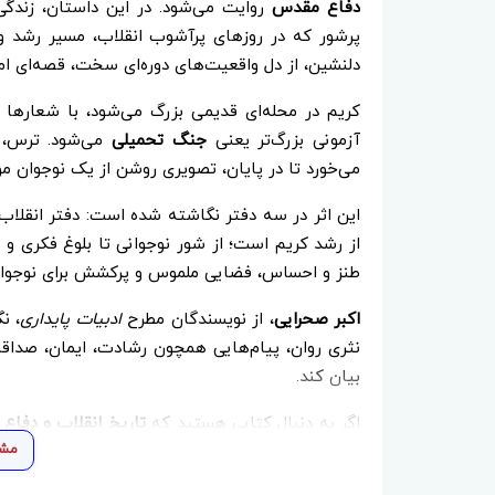
دفاع مقدس
روایت می‌شود. در این داستان، زندگی 
پرشور که در روزهای پرآشوب انقلاب، مسیر رشد و م
دلنشین، از دل واقعیت‌های دوره‌ای سخت، قصه‌ای
کریم در محله‌ای قدیمی بزرگ می‌شود، با شعارها و
آزمونی بزرگ‌تر یعنی
جنگ تحمیلی
می‌شود. ترس، 
می‌خورد تا در پایان، تصویری روشن از یک نوجوان م
این اثر در سه دفتر نگاشته شده است: دفتر انقلاب، 
از رشد کریم است؛ از شور نوجوانی تا بلوغ فکری و م
طنز و احساس، فضایی ملموس و پرکشش برای نوجوانان
اکبر صحرایی
، از نویسندگان مطرح
ادبیات پایداری
، ن
نثری روان، پیام‌هایی همچون رشادت، ایمان، صداقت
بیان کند.
اگر به دنبال کتابی هستید که
تاریخ انقلاب و دفاع م
مشا
کریم
انتخابی خواندنی و پرارزش است. داستانی که ه
واقعی این سرزمین را زنده نگه می‌دارد.