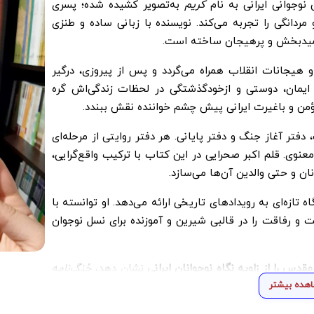
نوجوانی ایرانی به نام
کریم
به‌تصویر کشیده شده؛ پسری
ردانگی را تجربه می‌کند. نویسنده با زبانی ساده و طنزی
 امیدبخش و پرهیجان ساخته است.
 هیجانات انقلاب همراه می‌گردد و پس از پیروزی، درگیر
ایمان، دوستی و ازخودگذشتگی در لحظات زندگی‌اش گره
ؤمن و با‌غیرت ایرانی پیش چشم خواننده نقش ببندد.
دفتر آغاز جنگ و دفتر پایانی. هر دفتر روایتی از مرحله‌ای
عنوی. قلم اکبر صحرایی در این کتاب با ترکیب واقع‌گرایی،
 و حتی والدین آن‌ها می‌سازد.
گاه تازه‌ای به رویدادهای تاریخی ارائه می‌دهد. او توانسته با
 و رفاقت را در قالبی شیرین و آموزنده برای نسل نوجوان
قدس را از زاویه نگاه نوجوانان ایرانی
نشان دهد،
جُنگ‌نامه
هده بیشتر
م می‌خنداند، هم به فکر وامی‌دارد، و هم یاد قهرمانان