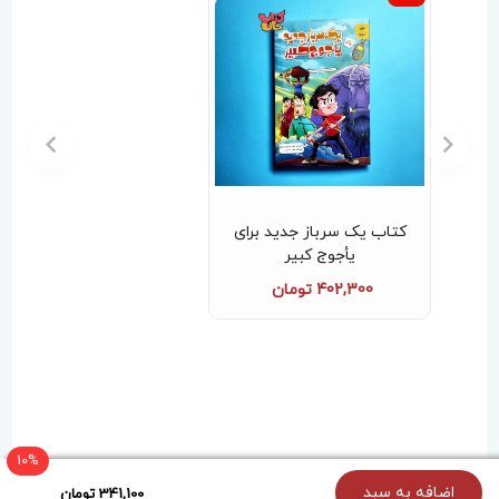
↵مفهوم کتاب
کتاب «جغله؛ جادوگر جنجالی» درباره‌ی کشف
هویت، دوستی و شجاعت در دل یک دنیای
فانتزی و غیرمنتظره است. شخصیت‌ها در
محیطی عجیب و جادویی با چالش‌هایی روبه‌رو
می‌شوند که آن‌ها را وادار به رشد، همکاری و
پذیرش تفاوت‌ها می‌کند.
کتاب یک سرباز جدید برای
یأجوج کبیر
402,300 تومان
10%
{holoOptions}
اضافه به سبد
341,100 تومان