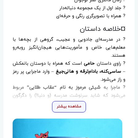
? رمان فانتزی-طنز نوجوان
? جلد اول از یک مجموعه دنباله‌دار
?️ همراه با تصویرگری رنگی و حرفه‌ای
¤خلاصه داستان
? در مدرسه‌ای جادویی و عجیب، گروهی از بچه‌ها با
معلم‌هایی خاص و مأموریت‌هایی هیجان‌انگیز روبه‌رو
هستند.
? راوی داستان
حامی
است که همراه با دوستان بانمکش
–
ساسی‌کنه، بادام‌ترقه و هانی‌جیغ
– وارد ماجرایی پر رمز
و راز می‌شود.
? ماجرا به
شیئی مرموز به نام “عقاب طلایی”
مربوط
می‌شود که شاید سرنوشت مدرسه (و دنیا!) را دگرگون
کند…
مشاهده بیشتر
¤رده سنی مناسب
?
?
مناسب کودکان و نوجوانان +۸ سال
? مخصوص علاقه‌مندان به داستان‌های تخیلی، پرحادثه و