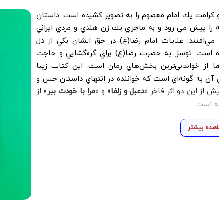
 و كرامت يك امام معصوم را به تصویر کشیده است. داستان
ه را پيش مي رود و به ماجراي يك زن هندي و مردي ايراني
ر مي‌افتند. عنايات امام رضا(ع) در حق ايشان يكي از دل
ده است. توسل به حضرت رضا(ع) براي گره‌گشايي و حاجت
ها از خواندني‌ترين بخش‌هاي رمان است. اين كتاب زيبا
ي آن به گونه‌اي است كه خواننده در انتهاي داستان حس و
ش از اين دو اثر فاخر «
دعبل و زلفا»
و «
مرا با خودت ببر
» از
ده است.
هده بیشتر