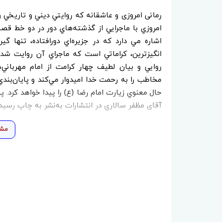
رمانی امروزی و عاشقانه که روايتي ديني و تاريخي
امروزي با ماجرايي از گذشته‌هاي دور در دو خط قص
اشاره مي دارد كه در جزيره‌اي دورافتاده، تنها گي
انگيزترين، كراماتي است كه ماجراي آن روايت ش
روايي و بيان لطيف چهار كرامت از امام مهرباني‌
مخاطب را به رحمت خدا اميدوار مي‌كند و پايان‌بند
حال معنوي زيارت امام رضا (ع) را پيدا خواهد كرد. پي
آقای مظفر سالاري در انتشارات به‌نشر به چاپ رسي
مشا