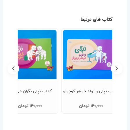
کتاب های مرتبط
کوچولو
کتاب تپلی نگران می شود
کتاب تپلی به مهد کودک م
رود
140,000 تومان
140,000 تومان