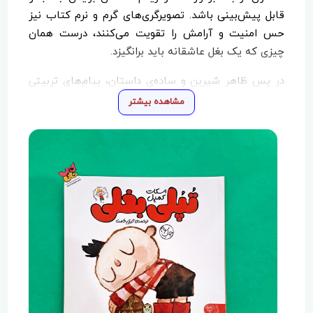
قابل پیش‌بینی باشد. تصویرگری‌های گرم و نرم کتاب نیز
حس امنیت و آرامش را تقویت می‌کنند، درست همان
چیزی که یک بغل عاشقانه باید برانگیزد.
در پس ظاهر شیرین و ساده‌ی داستان، پیام‌های تربیتی
مهمی نهفته است. کتاب کودک را تشویق می‌کند تا
مشاهده بیشتر
احساسات خود را ابراز کند، محبت دریافت‌شده را بازتاب
دهد و ارزش ارتباطات انسانی را درک کند. روایت در قالب
تجربه‌های تپلی بغلی، به‌طور غیرمستقیم کودک را با
مفاهیمی چون
همدلی، اعتماد و پذیرش تفاوت‌ها
آشنا
می‌سازد.
«تپلی بغلی» برای گروه سنی
الف و ب
مناسب است، اما
جذابیت و پیام آن فراتر از سن کودکانه است؛ والدین و
مربیان نیز می‌توانند از آن برای بحث درباره اهمیت ارتباط
عاطفی، گوش دادن و در آغوش گرفتن کودکان استفاده
کنند. این کتاب انتخابی عالی برای
خواندن خانوادگی و
جمع‌خوانی‌های تربیتی
است، چراکه با داستانی ساده و