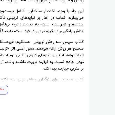
روشن و قابل اعتماد پیش‌روی دغدغه‌مندان تربیت قرا
این جلد با وجود اختصار ساختاری، شامل بیست‌و
می‌پردازند. کتاب در آغاز بر نبایدهای تربیتی ت
عادت‌های نادرست» است، نه «عادت دادن» بی‌تأمل
عطش یادگیری و انگیزه درونی در فرد است، نه صرفاً 
کتاب سپس سه روش تربیتی—مستقیم، غیرمستقیم و 
صحیح هر روش ارائه می‌دهد. محور اصلی اثر «ترب
ابعاد روانشناختی و نیازهای درونی متربی توجه کامل
دیدی جامع نسبت به فرآیند تربیت داشته باشد، آن را
بر متربی مهارت پیدا کند.
کتاب همچنین برای اثرگذاری بیشتر مربی، سه نکته 
در نیت و عمل، و صبر و سعه صدر. در ادامه، سه فص
مشا
انقلاب اسلامی و بررسی مبانی مکتب تربیتی ایشا
ایفا می‌کند.
«تربیت نوردی» جلد دوم یک نقشه راه تربیتی عمل