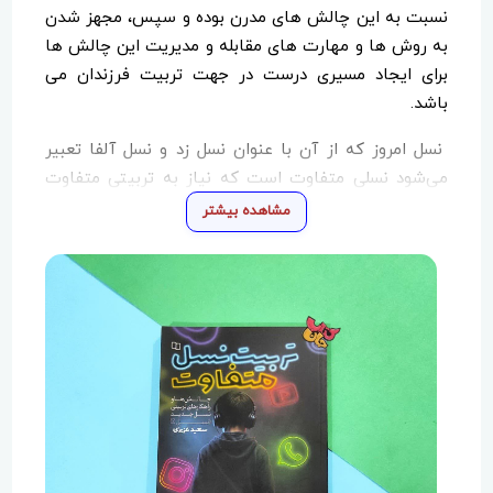
نسبت به این چالش های مدرن بوده و سپس، مجهز شدن
به روش ها و مهارت های مقابله و مدیریت این چالش ها
برای ایجاد مسیری درست در جهت تربیت فرزندان می
باشد.
نسل امروز که از آن با عنوان نسل زد و نسل آلفا تعبیر
می‌شود نسلی متفاوت است که نیاز به تربیتی متفاوت
دارد این نسل از همان ابتدای کودکی وقتی چشمان خود را
مشاهده بیشتر
به روی دنیا گشودند توانستند پیشرفت اینترنت و سایر
ابزارهای هوشمند دنیا را ببینند و اصلاً به همین خاطر به
آنها نسل نت یا اینترنت یا بومی‌های دیجیتال نیز گفته
می‌شود
با توجه اهمیت و حساسیت‌های این نسل از فرزندان،
کتاب تربیت نسل متفاوت به قلم سعید عزیزی با رویکردی
دینی و روانشناسی به تبیین ویژگی‌ها و نیازهای این نسل
و نحوه مواجهه والدین و مربیان با آنها در جهت تربیت
صحیح آنها پرداخته است.