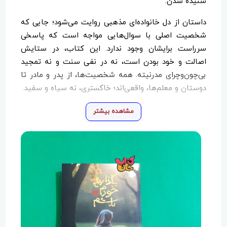
شنیده شدن.
داستان از دل خانواده‌ای مذهبی روایت می‌شود؛ جایی که
شخصیت اصلی با سوال‌هایی مواجه است که پاسخی
سرراست برایشان وجود ندارد. این کتاب، در ستایش
اصالت و خود بودن است، نه در نفی سنت و نه تمجید
بی‌چون‌وچرای مدرنیته. همه شخصیت‌ها، از پدر و مادر تا
دوستان و معلم‌ها، واقعی‌اند؛ خاکستری، نه سیاه و سفید.
شکوریان‌فرد به‌جای پند دادن، قصه می‌گوید؛ قصه‌ای که
مشاهده بیشتر
می‌تواند برای هر نوجوانی آشنا باشد و برای هر والد و
مربی‌ای قابل تامل. «بگذارید خودم باشم» کتابی‌ست برای
آن‌هایی که احساس می‌کنند در میان نقاب‌ها و نقش‌ها،
خودشان را گم کرده‌اند.
کتاب بگذارید خودم باشم را به چه کسانی پیشنهاد می‌کنیم؟
اگر در جست‌وجوی صدای درونی‌ات هستی، اگر پدر یا
مادری هستی که می‌خواهی فرزندت را بهتر بفهمی، یا اگر