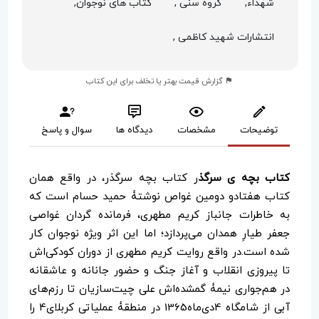
شهداء,
گروه سنی ,
کتاب های نوجوان,
انتشارات شهید کاظمی ,
گزارش قیمت بهتر یا تخلف برای این کتاب
توضیحات
مشخصات
دیدگاه ها
سوال و پاسخ
کتاب بچه ی سرگذ
ر کتاب بچه سرگذر، در واقع همان
کتاب هفتادو دومین غواص نوشتۀ حمید حسام است که
به خاطرات جانباز کریم مطهری، فرمانده گردان غواصی
جعفر طیارِ همدان می‌پردازد؛ اما این اثر ویژه نوجوان کار
شده است.در واقع روایت کریم مطهری از دوران کودکی‌اش
تا پیروزی انقلاب و آغاز جنگ و حضور جانانه و عاشقانه
در هم‌جواری نیمۀ گمشده‌اش علی چیت‌سازیان تا رزم‌های
آبی از شامگاه 4دی‌ماه1365 در منطقۀ عملیاتی کربلای4 را