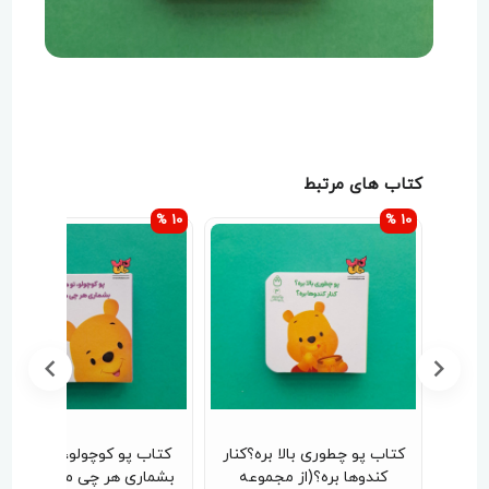
کتاب های مرتبط
10 %
10 %
ره پو
کتاب پو چطوری بالا بره؟کنار
کتاب پو کوچولو،تو میتونی
چولو
کندوها بره؟(از مجموعه
بشماری هر چی میبینی ؟ (از