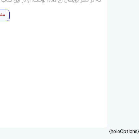
که در سفر برایشان رخ داده، نوشت. او در این کتاب بیش از ۲۰ روایت از زائران و موکب‌ داران 
مشا
{holoOptions}