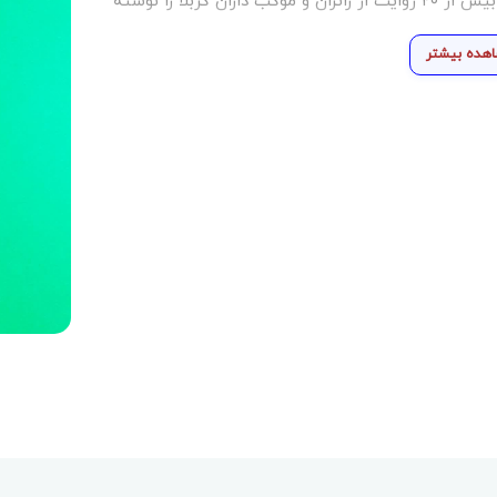
کربلا را نوشته
هده بیشتر