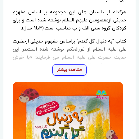
هرکدام از داستان های این مجموعه بر اساس مفهوم
حدیثی ازمعصومین علیهم السلام نوشته شده است و برای
کودکان گروه سنی الف و ب مناسب است.(۳تا۹ سال).
کتاب "به دنبال گل گندم" براساس مفهوم حدیثی ازحضرت
علی علیه السلام از غررالحکم نوشته شده است.در این
حدیث حضرت علی علیه السلام می فرمایند: «با خوش
وفایی است که نیکان شناخته می‌شوند.»
مشاهده بیشتر
برشی از کتاب:
(ویزویزک روی گلی وسط دشت نشست و صدا کرد: آهای
دوستان! دارم می روم آن طرف رود آبی گل گندم پیداکنم،
عسل جدید درست کنم. ولی دوست دارم همسفر داشته
باشم. کی با من می آید؟)