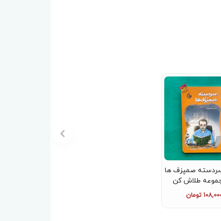
ردسته صمپزف ها
جموعه طلاش کن
108,00 تومان