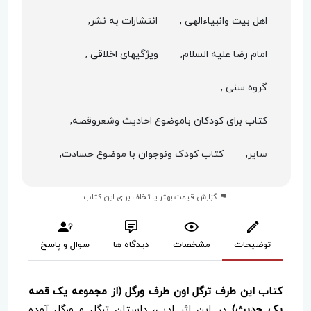
اهل بیت وانبیاءالهی ,
انتشارات به نشر,
امام رضا علیه السلام,
ویژگیهای اخلاقی ,
گروه سنی ,
کتاب برای کودکان باموضوع احادیث وشعروقصه,
سایر,
کتاب کودک ونوجوان با موضوع حسادت,
گزارش قیمت بهتر یا تخلف برای این کتاب
توضیحات
مشخصات
دیدگاه ها
سوال و پاسخ
کتاب این طرف ترگل اون طرف ورگل (از مجموعه یک قصه
یک حدیث)
در این اثر ادبی، داستان ترگل و ورگل آمده