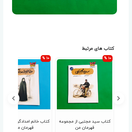
کتاب های مرتبط
10 %
10 %
جموعه
کتاب خانم امدادگر (از مجموعه
کتاب آقا مصطفی (از مجموع
قهرمان من )
قهرمان من )